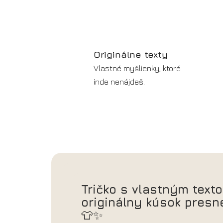
Originálne texty
Vlastné myšlienky, ktoré
inde nenájdeš.
Tričko s vlastným texto
originálny kúsok presn
👕✨