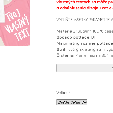
vlastných textoch sa môže pre
a odsúhlasenia dizajnu cez e
VYPLŇTE VŠETKY PARAMETRE A
Materiál:
180g/m², 100 % čes
Spôsob potlače:
DTF
Maximálny rozmer potlače
Strih
: voľný skrátený strih, v
Čistenie:
Pranie max na 30°, n
Veľkosť