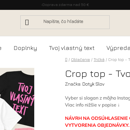
•
Doprava zdarma nad 50 €
e
Doplnky
Tvoj vlastný text
Výpreda
Domov
/
Oblečenie
/
Tričká
/
Crop top - T
Crop top - Tvo
Značka:
Dotyk Slov
Vyber si slogan z môjho Inst
Viac info nižšie v popise ↓
NÁVRH NA ODSÚHLASENIE 
VYTVORENIA OBJEDNÁVKY. Up