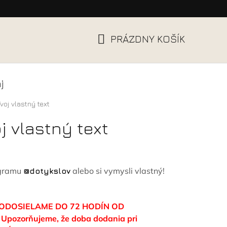
EUR
Prihlásenie
Registrácia
PRÁZDNY KOŠÍK
NÁKUPNÝ
KOŠÍK
j
voj vlastný text
j vlastný text
agramu
alebo si vymysli vlastný!
@dotykslov
ODOSIELAME DO 72 HODÍN OD
ozorňujeme, že doba dodania pri