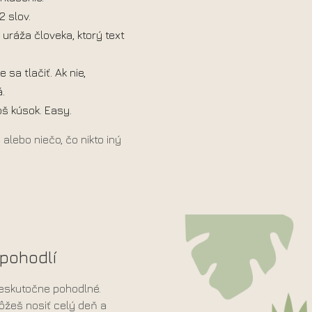
2 slov.
uráža človeka, ktorý text
 sa tlačiť. Ak nie,
.
oš kúsok. Easy.
 alebo niečo, čo nikto iný
pohodlí
 neskutočne pohodlné.
môžeš nosiť celý deň a