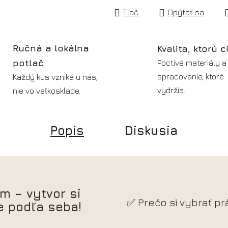
Tlač
Opýtať sa
Ručná a lokálna
Kvalita, ktorú c
potlač
Poctivé materiály a
spracovanie, ktoré
Každý kus vzniká u nás,
vydržia.
nie vo veľkosklade.
Popis
Diskusia
m – vytvor si
✅ Prečo si vybrať pr
e podľa seba!