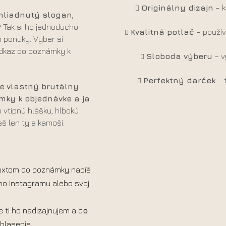
Originálny dizajn
– k
hliadnutý slogan,
?
Tak si ho jednoducho
Kvalitná potlač
– použív
 ponuky. Vyber si
 odkaz do poznámky k
Sloboda výberu
– v
Perfektný darček
– 
e
vlastný brutálny
mky k objednávke a ja
 o vtipnú hlášku, hlbokú
eš len ty a kamoši.
 textom do poznámky napíš
jho Instagramu alebo svoj
 ti ho nadizajnujem a d
o
lasenie.