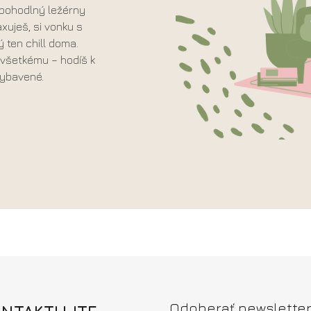
 pohodlný ležérny
axuješ, si vonku s
 ten chill doma.
u všetkému – hodíš k
vybavené.
Odoberať newslette