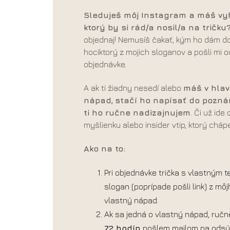
Sleduješ môj Instagram a máš vy
ktorý by si rád/a nosil/a na tričku
objednaj! Nemusíš čakať, kým ho dám do
hociktorý z mojich sloganov a pošli mi
objednávke.
A ak ti žiadny nesedí alebo
máš v hlav
nápad,
stačí ho napísať do pozná
ti ho ručne nadizajnujem
. Či už ide
myšlienku alebo insider vtip, ktorý cháp
Ako na to:
Pri objednávke trička s vlastným
slogan (poprípade pošli link) z mô
vlastný nápad.
Ak sa jedná o vlastný nápad, ručne
72 hodín
pošlem mailom na odsúh