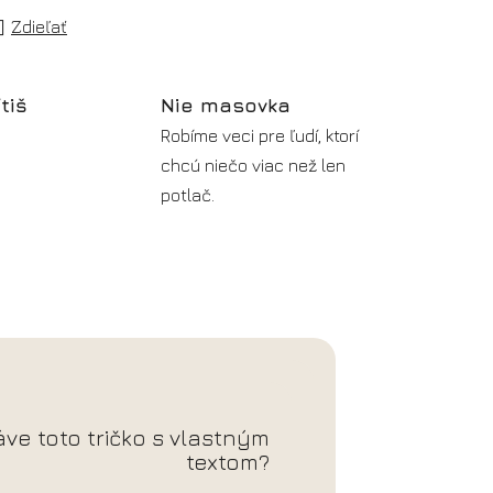
Zdieľať
ítiš
Nie masovka
Robíme veci pre ľudí, ktorí
chcú niečo viac než len
potlač.
áve toto tričko s vlastným
textom?