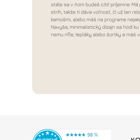
stále sa v ňom budeš cítiť príjemne. Má
strih, takže ti dáva voľnosť, či už len rel
kamošmi, alebo máš na programe nejaký
Navyše, minimalistický dizajn sa hodí k
nemu rifle, tepláky alebo šortky a máš 
Z
á