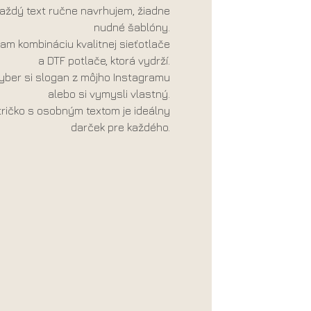
aždý text ručne navrhujem, žiadne
nudné šablóny.
am kombináciu kvalitnej sieťotlače
a DTF potlače, ktorá vydrží.
yber si slogan z môjho Instagramu
alebo si vymysli vlastný.
tričko s osobným textom je ideálny
darček pre každého.