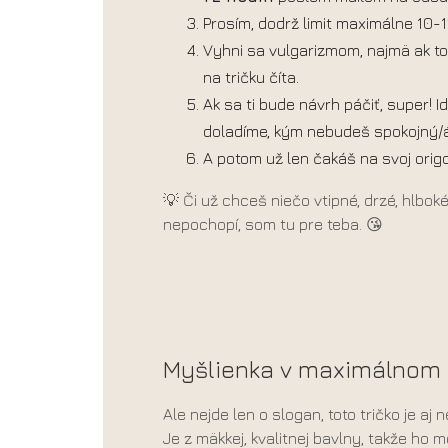
Prosím, dodrž limit maximálne 10-1
Vyhni sa vulgarizmom, najmä ak to 
na tričku číta.
Ak sa ti bude návrh páčiť, super! Ide
doladíme, kým nebudeš spokojný/á
A potom už len čakáš na svoj orig
💡 Či už chceš niečo vtipné, drzé, hlboké
nepochopí, som tu pre teba. 😘
Myšlienka v maximálnom 
Ale nejde len o slogan, toto tričko je aj
Je z mäkkej, kvalitnej bavlny, takže ho 