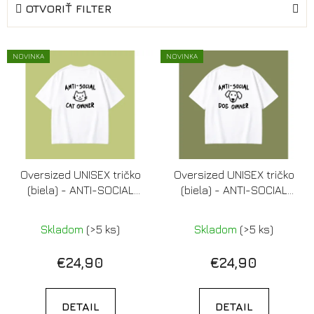
OTVORIŤ FILTER
n
i
V
e
NOVINKA
NOVINKA
ý
p
p
r
i
o
s
d
p
u
r
k
Oversized UNISEX tričko
Oversized UNISEX tričko
o
t
(biela) - ANTI-SOCIAL
(biela) - ANTI-SOCIAL
d
o
CAT OWNER
DOG OWNER
u
v
Skladom
(>5 ks)
Skladom
(>5 ks)
k
t
€24,90
€24,90
o
v
DETAIL
DETAIL