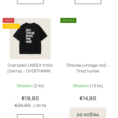
AKCIA
NOVINKA
VÝPREDAJ
Oversized UNISEX tričko
Šiltovka (vintage red) -
(čierna) - OVERTHINKING
Tired human
BREAKS YOUR HEART
Skladom
(2 ks)
Skladom
(>5 ks)
€19,90
€14,90
€24,90
(–20 %)
DO KOŠÍKA