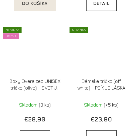
DO KOŠÍKA
DETAIL
NOVINKA
NOVINKA
LIMITKA
Boxy Oversized UNISEX
Dámske tričko (off
tričko (olive) - SVET JE
white) - PSÍK JE LÁSKA
TROŠKU V PRDELI, ALE
VONKU JE STÁLE
Skladom
(3 ks)
Skladom
(>5 ks)
KRÁSNE (LIMITOVANÁ
EDÍCIA)
€28,90
€23,90