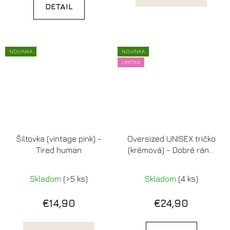
DETAIL
NOVINKA
NOVINKA
LIMITKA
Šiltovka (vintage pink) -
Oversized UNISEX tričko
Tired human
(krémová) - Dobré ráno,
K*K*TI (Limitovaná
edícia)
Skladom
(>5 ks)
Skladom
(4 ks)
€14,90
€24,90