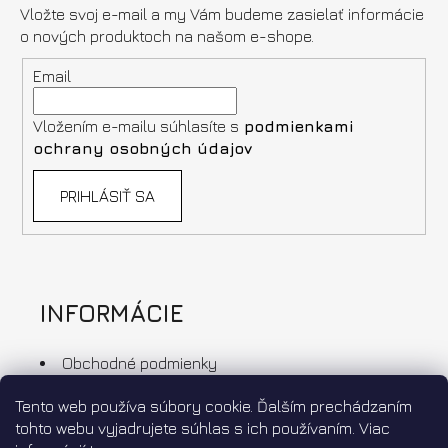
Vložte svoj e-mail a my Vám budeme zasielať informácie
o nových produktoch na našom e-shope.
Email
Vložením e-mailu súhlasíte s
podmienkami
ochrany osobných údajov
PRIHLÁSIŤ SA
INFORMÁCIE
Obchodné podmienky
Ochrana osobných údajov
Tento web používa súbory cookie. Ďalším prechádzaním
Doprava a platba
tohto webu vyjadrujete súhlas s ich používaním. Viac
Výmena a vrátenie tovaru