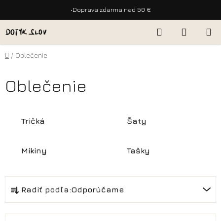
•
Doprava zdarma nad 50 €
Prejsť
Hľadať
NÁKUP
na
KOŠÍK
obsah
Domov
/
Oblečenie
Oblečenie
Tričká
Šaty
Mikiny
Tašky
R
Radiť podľa:
Odporúčame
a
d
e