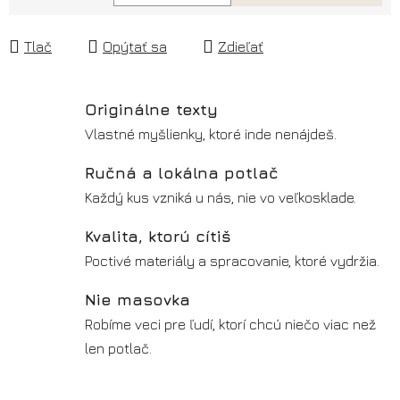
Jednotková cena:
Tlač
Opýtať sa
Zdieľať
Originálne texty
Vlastné myšlienky, ktoré inde nenájdeš.
Ručná a lokálna potlač
Každý kus vzniká u nás, nie vo veľkosklade.
Kvalita, ktorú cítiš
Poctivé materiály a spracovanie, ktoré vydržia.
Nie masovka
Robíme veci pre ľudí, ktorí chcú niečo viac než
len potlač.