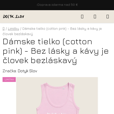
•
Doprava zdarma nad 50 €
Prejsť
Hľadať
NÁKUP
na
KOŠÍK
obsah
Domov
/
Limitky
/
Dámske tielko (cotton pink) - Bez lásky a kávy je
človek bezláskavý
Dámske tielko (cotton
pink) - Bez lásky a kávy je
človek bezláskavý
Značka:
Dotyk Slov
LIMITKA