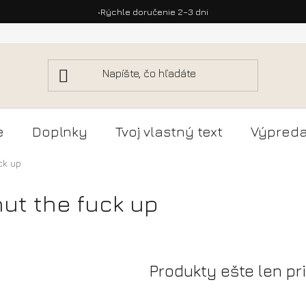
•
Rýchle doručenie 2–3 dni
e
Doplnky
Tvoj vlastný text
Výpreda
ck up
hut the fuck up
Produkty ešte len pr