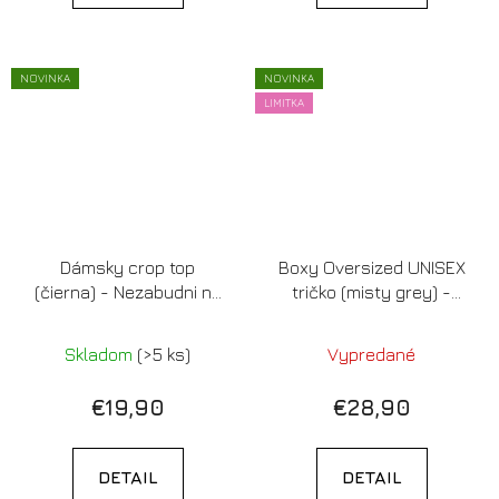
NOVINKA
NOVINKA
LIMITKA
Dámsky crop top
Boxy Oversized UNISEX
(čierna) - Nezabudni na
tričko (misty grey) -
život, ktorý si si sľúbila
DOBRÉ RÁNO, K*K*TI
(LIMITOVANÁ EDÍCIA)
Skladom
(>5 ks)
Vypredané
€19,90
€28,90
DETAIL
DETAIL