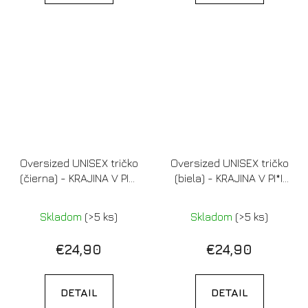
Oversized UNISEX tričko
Oversized UNISEX tričko
(čierna) - KRAJINA V PI*I,
(biela) - KRAJINA V PI*I,
NO PRÍRODA POPI*I
NO PRÍRODA POPI*I
Skladom
(>5 ks)
Skladom
(>5 ks)
€24,90
€24,90
DETAIL
DETAIL