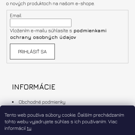
o nových produktoch na našom e-shope.
Email
Vložením e-mailu súhlasíte s
podmienkami
ochrany osobných údajov
PRIHLÁSIŤ SA
INFORMÁCIE
Obchodné podmienky
Ochrana osobných údajov
Tento web používa súbory cookie. Ďalším prechádzaním
Doprava a platba
tohto webu vyjadrujete súhlas s ich používaním. Viac
Výmena a vrátenie tovaru
informácií
tu
.
Affiliate program