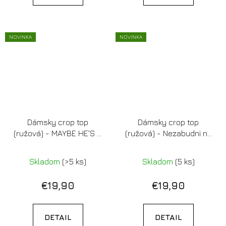
NOVINKA
NOVINKA
Dámsky crop top
Dámsky crop top
(ružová) - MAYBE HE'S A
(ružová) - Nezabudni na
DEBIL
život, ktorý si si sľúbila
Skladom
(>5 ks)
Skladom
(5 ks)
€19,90
€19,90
DETAIL
DETAIL