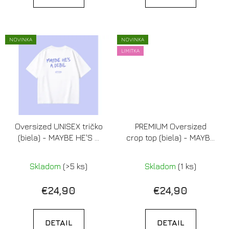
NOVINKA
NOVINKA
LIMITKA
Oversized UNISEX tričko
PREMIUM Oversized
(biela) - MAYBE HE'S A
crop top (biela) - MAYBE
DEBIL
HE'S A DEBIL
(Limitovaná edícia)
Skladom
(>5 ks)
Skladom
(1 ks)
€24,90
€24,90
DETAIL
DETAIL