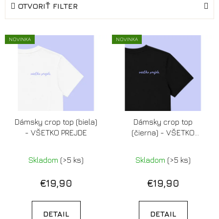
OTVORIŤ FILTER
n
i
V
e
NOVINKA
NOVINKA
ý
p
p
r
i
o
s
d
p
u
r
k
Dámsky crop top (biela)
Dámsky crop top
o
t
- VŠETKO PREJDE
(čierna) - VŠETKO
d
o
PREJDE
u
v
Skladom
(>5 ks)
Skladom
(>5 ks)
k
t
€19,90
€19,90
o
v
DETAIL
DETAIL