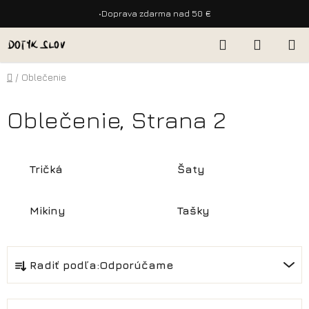
•
Doprava zdarma nad 50 €
Prejsť
Hľadať
NÁKUP
na
KOŠÍK
obsah
Domov
/
Oblečenie
Oblečenie
, Strana 2
Tričká
Šaty
Mikiny
Tašky
R
Radiť podľa:
Odporúčame
a
d
e