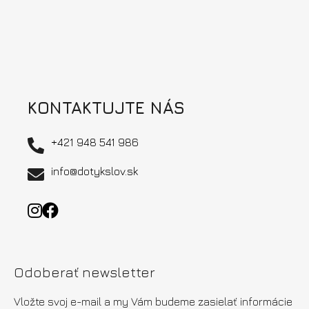
e
y
v
ý
p
i
s
u
KONTAKTUJTE NÁS
+421 948 541 986
info@dotykslov.sk
Odoberať newsletter
Vložte svoj e-mail a my Vám budeme zasielať informácie