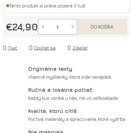
Tento produkt si práve pozerá 3 ľudí
€24,90
DO KOŠÍKA
Jednotková cena:
Tlač
Opýtať sa
Zdieľať
Originálne texty
Vlastné myšlienky, ktoré inde nenájdeš.
Ručná a lokálna potlač
Každý kus vzniká u nás, nie vo veľkosklade.
Kvalita, ktorú cítiš
Poctivé materiály a spracovanie, ktoré vydržia.
Nie masovka