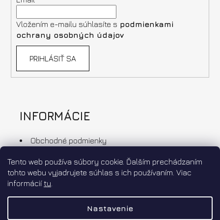
Vložením e-mailu súhlasíte s
podmienkami
ochrany osobných údajov
PRIHLÁSIŤ SA
INFORMÁCIE
Obchodné podmienky
Ochrana osobných údajov
Tento web používa súbory cookie. Ďalším prechádzaním
Doprava a platba
tohto webu vyjadrujete súhlas s ich používaním. Viac
Výmena a vrátenie tovaru
informácií
tu
.
Affiliate program
Nastavenie