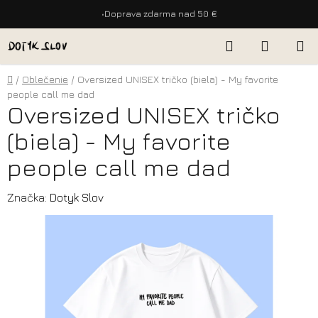
•
Doprava zdarma nad 50 €
Prejsť
Hľadať
NÁKUP
na
KOŠÍK
obsah
Domov
/
Oblečenie
/
Oversized UNISEX tričko (biela) - My favorite
people call me dad
Oversized UNISEX tričko
(biela) - My favorite
people call me dad
Značka:
Dotyk Slov