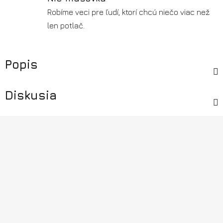
Robíme veci pre ľudí, ktorí chcú niečo viac než
len potlač.
Popis
Diskusia
Z
á
p
ä
t
i
e