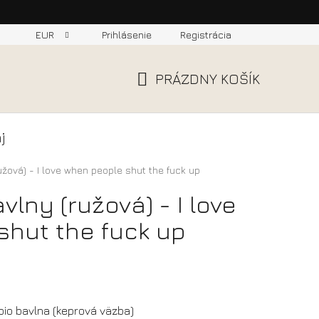
EUR
Prihlásenie
Registrácia
PRÁZDNY KOŠÍK
NÁKUPNÝ
KOŠÍK
j
užová) - I love when people shut the fuck up
vlny (ružová) - I love
shut the fuck up
bio bavlna (keprová väzba)