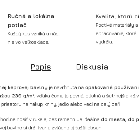
Ručná a lokálna
Kvalita, ktorú c
potlač
Poctivé materiály a
spracovanie, ktoré
Každý kus vzniká u nás,
vydržia.
nie vo veľkosklade.
Popis
Diskusia
ej keprovej bavlny
je navrhnutá na
opakované používani
mážou 230 g/m²
, vďaka čomu je pevná, odolná a šetrnejšia k ž
priestoru na nákup, knihy, jedlo alebo veci na celý deň.
ohodlne nosiť v ruke aj cez rameno. Je ideálna
do mesta, do p
ej bavlne si drží tvar a zvládne aj ťažší obsah.