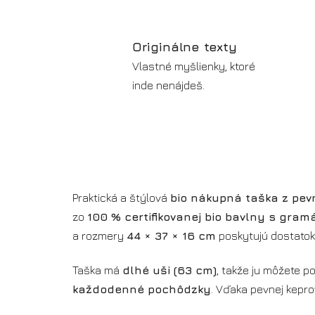
Originálne texty
Vlastné myšlienky, ktoré
inde nenájdeš.
Praktická a štýlová
bio nákupná taška z pevn
zo
100 % certifikovanej bio bavlny s gra
a rozmery
44 × 37 × 16 cm
poskytujú dostatok 
Taška má
dlhé uši (63 cm)
, takže ju môžete p
každodenné pochôdzky
. Vďaka pevnej keprov