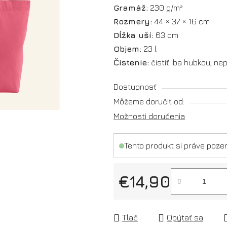
Gramáž:
230 g/m²
Rozmery:
44 × 37 × 16 cm
Dĺžka uší:
63 cm
Objem:
23 l
Čistenie:
čistiť iba hubkou, ne
Dostupnosť
Môžeme doručiť od:
Možnosti doručenia
Tento produkt si práve pozer
€14,90
Jednotková cena:
Tlač
Opýtať sa