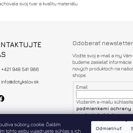
zachovala svoj tvar a kvalitu materiálu.
Odoberať newslette
ONTAKTUJTE
ÁS
Vložte svoj e-mail a my Vám
budeme zasielať informácie
nových produktoch na našo
+421 948 541 986
shope.
info@dotykslov.sk
Email
Vložením e-mailu súhlasít
podmienkami ochrany
osobných údajov
oužíva súbory cookie. Ďalším
Odmietnuť
PRIHLÁSIŤ SA
m tohto webu vyjadrujete súhlas s ich