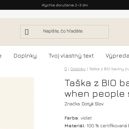
•
Doprava zdarma nad 50 €
e
Doplnky
Tvoj vlastný text
Výpreda
Domov
/
Doplnky
/
Taška z BIO bavlny (r
Taška z BIO ba
when people 
Značka:
Dotyk Slov
Farba:
violet
Materiál:
100 % certifikovaná 