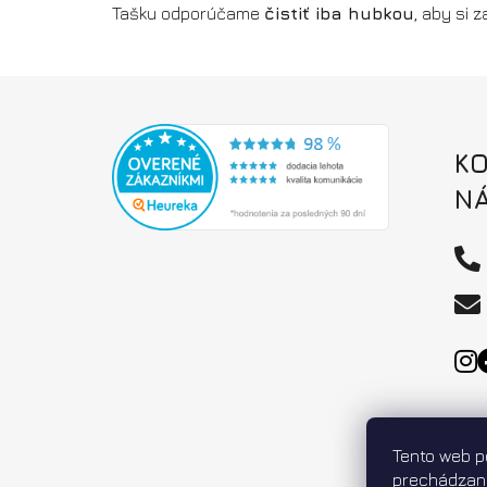
Tašku odporúčame
čistiť iba hubkou
, aby si 
Z
á
K
p
ä
N
t
i
e
Tento web p
prechádzaní