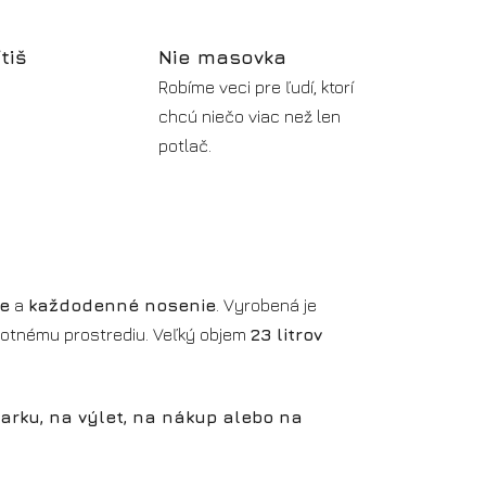
ítiš
Nie masovka
Robíme veci pre ľudí, ktorí
chcú niečo viac než len
potlač.
e
a
každodenné nosenie
. Vyrobená je
ivotnému prostrediu. Veľký objem
23 litrov
arku, na výlet, na nákup alebo na