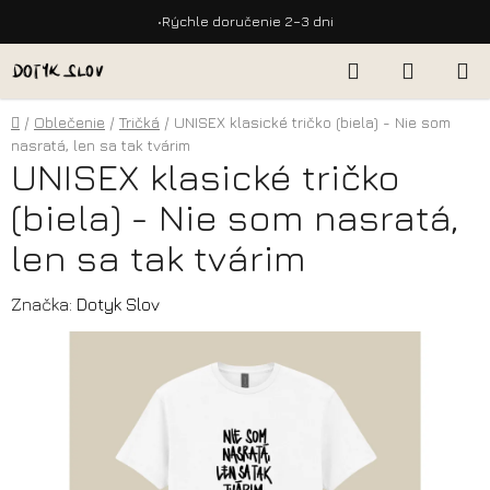
•
Doprava zdarma nad 50 €
Prejsť
Hľadať
NÁKUP
na
KOŠÍK
obsah
Domov
/
Oblečenie
/
Tričká
/
UNISEX klasické tričko (biela) - Nie som
nasratá, len sa tak tvárim
UNISEX klasické tričko
(biela) - Nie som nasratá,
len sa tak tvárim
Značka:
Dotyk Slov