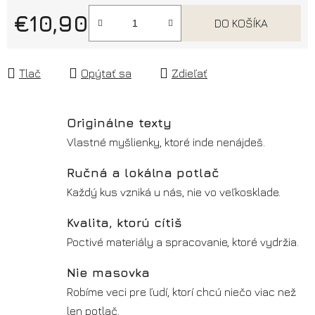
€10,90
DO KOŠÍKA
Jednotková cena:
Tlač
Opýtať sa
Zdieľať
Originálne texty
Vlastné myšlienky, ktoré inde nenájdeš.
Ručná a lokálna potlač
Každý kus vzniká u nás, nie vo veľkosklade.
Kvalita, ktorú cítiš
Poctivé materiály a spracovanie, ktoré vydržia.
Nie masovka
Robíme veci pre ľudí, ktorí chcú niečo viac než
len potlač.