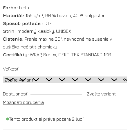
Farba:
biela
Materiál:
155 g/m², 60 % bavlna, 40 % polyester
Spôsob potlače :
DTF
Strih
: moderný klasický, UNISEX
Čistenie:
Pranie max na 30°, nevhodné na sušenie v
sušičke, nečistiť chemicky
Certifikáty:
WRAP, Sedex, OEKO-TEX STANDARD 100
Veľkosť
Dostupnosť
Zvoľte variant
Možnosti doručenia
Tento produkt si práve pozerá 2 ľudí