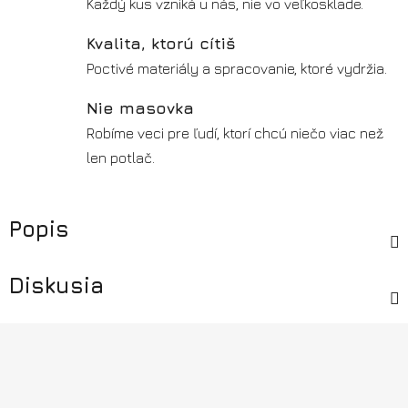
Každý kus vzniká u nás, nie vo veľkosklade.
Kvalita, ktorú cítiš
Poctivé materiály a spracovanie, ktoré vydržia.
Nie masovka
Robíme veci pre ľudí, ktorí chcú niečo viac než
len potlač.
Popis
Diskusia
Z
á
p
ä