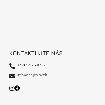
t
i
e
KONTAKTUJTE NÁS
+421 948 541 986
info@dotykslov.sk