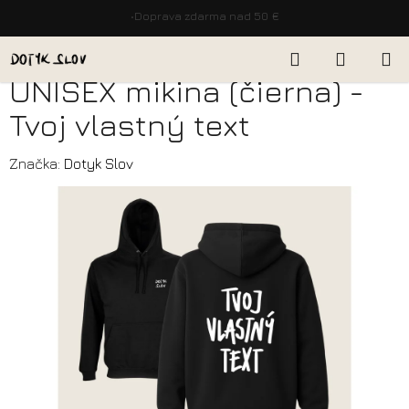
Prejsť
•
Doprava zdarma nad 50 €
na
obsah
Hľadať
NÁKUP
Domov
/
Oblečenie
/
UNISEX mikina (čierna) - Tvoj vlastný text
UNISEX mikina (čierna) -
KOŠÍK
Tvoj vlastný text
Značka:
Dotyk Slov