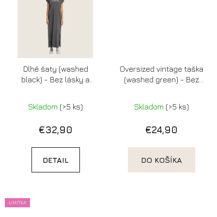
Dlhé šaty (washed
Oversized vintage taška
black) - Bez lásky a
(washed green) - Bez
kávy je človek
lásky a kávy je človek
bezláskavý
bezláskavý
Skladom
(>5 ks)
Skladom
(>5 ks)
€32,90
€24,90
DETAIL
DO KOŠÍKA
LIMITKA