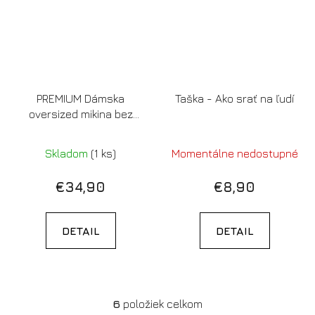
PREMIUM Dámska
Taška - Ako srať na ľudí
oversized mikina bez
kapucne (cotton pink) -
Bez lásky a kávy je
Skladom
(1 ks)
Momentálne nedostupné
človek bezláskavý
(LIMITOVANÁ EDÍCIA)
€34,90
€8,90
DETAIL
DETAIL
6
položiek celkom
O