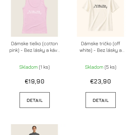
p
r
i
o
s
d
p
u
r
k
Dámske tielko (cotton
Dámske tričko (off
o
t
pink) - Bez lásky a kávy
white) - Bez lásky a
d
o
je človek bezláskavý
kávy je človek
u
v
bezláskavý
Skladom
(1 ks)
Skladom
(5 ks)
k
t
€19,90
€23,90
o
v
DETAIL
DETAIL