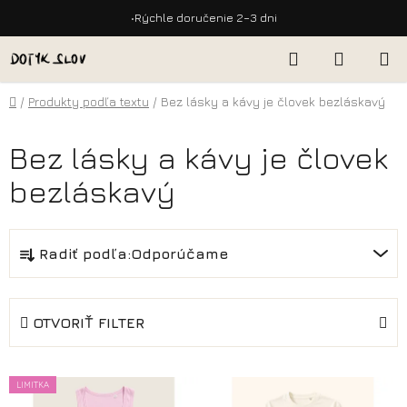
•
Doprava zdarma nad 50 €
Prejsť
Hľadať
NÁKUP
na
KOŠÍK
obsah
Domov
/
Produkty podľa textu
/
Bez lásky a kávy je človek bezláskavý
Bez lásky a kávy je človek
bezláskavý
R
Radiť podľa:
Odporúčame
a
d
e
OTVORIŤ FILTER
n
i
V
e
LIMITKA
ý
p