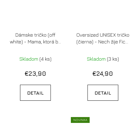
Dámske tričko (off
Oversized UNISEX tričko
white) - Mama, ktorá by
(čierna) - Nech žije Fico!
mala myslieť aj na seba
Ale nie tu.
Skladom
(4 ks)
Skladom
(3 ks)
€23,90
€24,90
DETAIL
DETAIL
NOVINKA