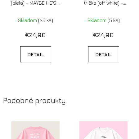
(biela) - MAYBE HE'S A
tričko (off white) -
DEBIL
VŠETKO PREJDE
(Limitovaná edícia)
Skladom
(>5 ks)
Skladom
(5 ks)
€24,90
€24,90
DETAIL
DETAIL
Podobné produkty