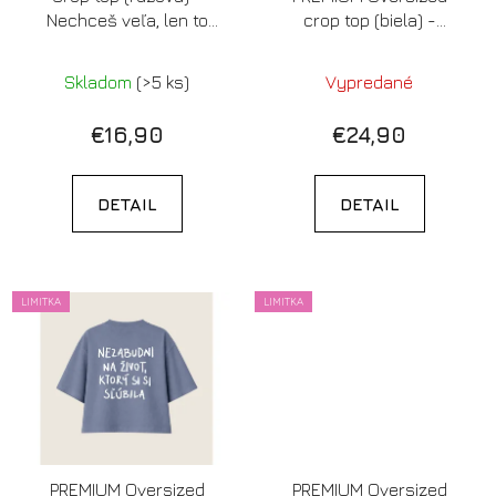
Nechceš veľa, len to
crop top (biela) -
chceš od debila
Nezabudni na život,
ktorý si si sľúbila
Skladom
(>5 ks)
Vypredané
(Limitovaná edícia)
€16,90
€24,90
DETAIL
DETAIL
LIMITKA
LIMITKA
PREMIUM Oversized
PREMIUM Oversized