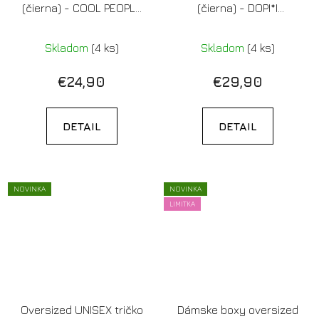
(čierna) - COOL PEOPLE
(čierna) - DOPI*I
HAVE DOGS
(LIMITOVANÁ EDÍCIA S
REFLEXNOU POTLAČOU)
Skladom
(4 ks)
Skladom
(4 ks)
€24,90
€29,90
DETAIL
DETAIL
NOVINKA
NOVINKA
LIMITKA
Oversized UNISEX tričko
Dámske boxy oversized