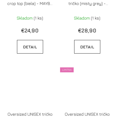
crop top (biela) - MAYBE
tričko (misty grey) -
HE'S A DEBIL
DOBRÉ RÁNO, K*K*TI
(Limitovaná edícia)
(LIMITOVANÁ EDÍCIA)
Skladom
(1 ks)
Skladom
(1 ks)
€24,90
€28,90
DETAIL
DETAIL
LIMITKA
Oversized UNISEX tričko
Oversized UNISEX tričko