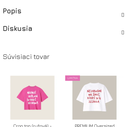
Popis
Diskusia
Súvisiaci tovar
LIMITKA
Crop top (ružová) -
PREMIUM Oversized