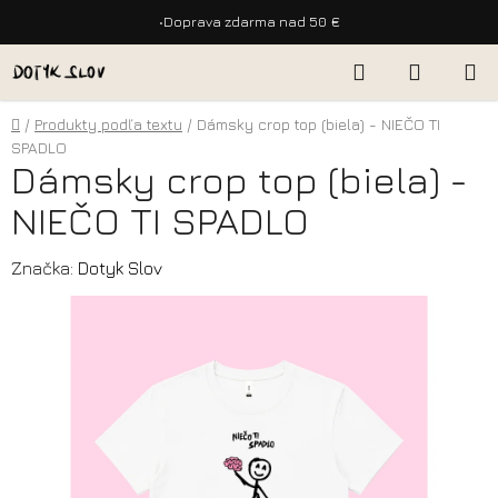
•
Doprava zdarma nad 50 €
Prejsť
Hľadať
NÁKUP
na
KOŠÍK
obsah
Domov
/
Produkty podľa textu
/
Dámsky crop top (biela) - NIEČO TI
SPADLO
Dámsky crop top (biela) -
NIEČO TI SPADLO
Značka:
Dotyk Slov