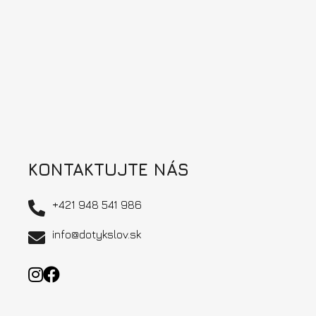
ä
t
i
e
KONTAKTUJTE NÁS
+421 948 541 986
info@dotykslov.sk