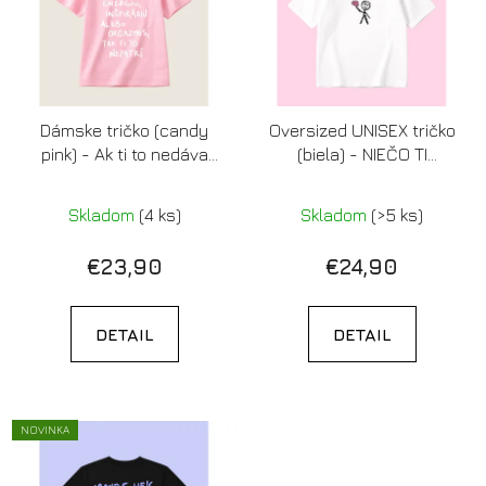
Dámske tričko (candy
Oversized UNISEX tričko
pink) - Ak ti to nedáva
(biela) - NIEČO TI
energiu, inšpiráciu alebo
SPADLO
orgazmus, tak ti to
Skladom
(4 ks)
Skladom
(>5 ks)
nepatrí
€23,90
€24,90
DETAIL
DETAIL
NOVINKA