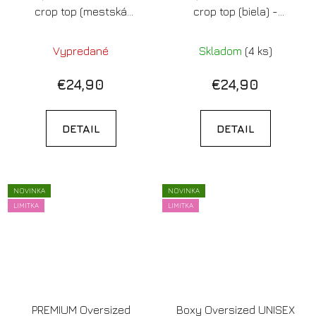
crop top (mestská
crop top (biela) -
modrá) - Nezabudni na
Musíme tu byť jeden pre
život, ktorý si si sľúbila
druhého, je to tak nejak
Vypredané
Skladom
(4 ks)
(Limitovaná edícia)
pointa celého života
(Limitovaná edícia)
€24,90
€24,90
DETAIL
DETAIL
NOVINKA
NOVINKA
LIMITKA
LIMITKA
PREMIUM Oversized
Boxy Oversized UNISEX