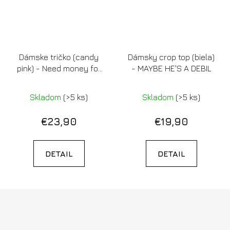
Dámske tričko (candy
Dámsky crop top (biela)
pink) - Need money for
- MAYBE HE'S A DEBIL
letenka do prdele
Skladom
(>5 ks)
Skladom
(>5 ks)
€23,90
€19,90
DETAIL
DETAIL
Z
á
p