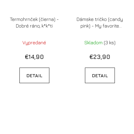
Termohrnček (čierna) -
Dámske tričko (candy
Dobré ráno, k*k*ti
pink) - My favorite
people call me mama
Vypredané
Skladom
(3 ks)
€14,90
€23,90
DETAIL
DETAIL