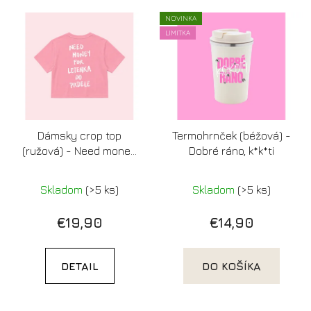
NOVINKA
LIMITKA
Dámsky crop top
Termohrnček (béžová) -
(ružová) - Need money
Dobré ráno, k*k*ti
for letenka do prdele
Skladom
(>5 ks)
Skladom
(>5 ks)
€19,90
€14,90
DETAIL
DO KOŠÍKA