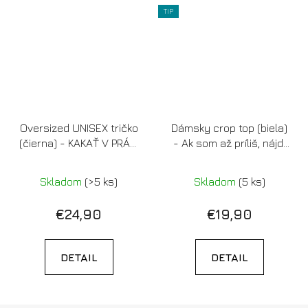
TIP
Oversized UNISEX tričko
Dámsky crop top (biela)
(čierna) - KAKAŤ V PRÁCI
- Ak som až príliš, nájdi
JE OKEJ
si menej
Skladom
(>5 ks)
Skladom
(5 ks)
€24,90
€19,90
DETAIL
DETAIL