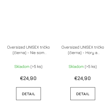
Oversized UNISEX tričko
Oversized UNISEX tričko
(čierna) - Nie som
(čierna) - Hory a
nasratá, len sa tak
západy slnka
tvárim
Skladom
(>5 ks)
Skladom
(>5 ks)
€24,90
€24,90
DETAIL
DETAIL