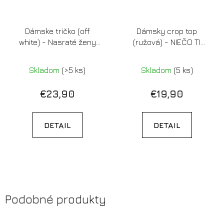
Dámske tričko (off
Dámsky crop top
white) - Nasraté ženy
(ružová) - NIEČO TI
zachránia tento svet
SPADLO
Skladom
(>5 ks)
Skladom
(5 ks)
€23,90
€19,90
DETAIL
DETAIL
Podobné produkty