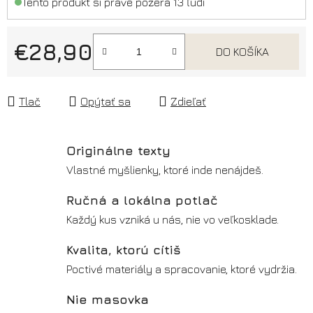
Tento produkt si práve pozerá 13 ľudí
€28,90
DO KOŠÍKA
Jednotková cena:
Tlač
Opýtať sa
Zdieľať
Originálne texty
Vlastné myšlienky, ktoré inde nenájdeš.
Ručná a lokálna potlač
Každý kus vzniká u nás, nie vo veľkosklade.
Kvalita, ktorú cítiš
Poctivé materiály a spracovanie, ktoré vydržia.
Nie masovka