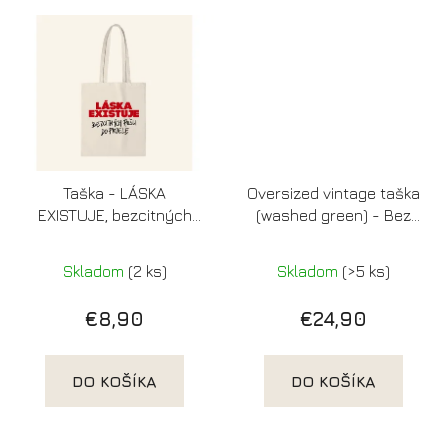
Taška - LÁSKA
Oversized vintage taška
EXISTUJE, bezcitných
(washed green) - Bez
pošli do prdele
lásky a kávy je človek
bezláskavý
Skladom
(2 ks)
Skladom
(>5 ks)
€8,90
€24,90
DO KOŠÍKA
DO KOŠÍKA