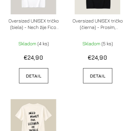
Oversized UNISEX tričko
Oversized UNISEX tričko
(biela) - Nech žije Fico!
(čierna) - Prosím,
Ale nie tu.
nerozprávajte sa s
týmto človekom,
Skladom
(4 ks)
Skladom
(5 ks)
pretože má prácu
€24,90
€24,90
DETAIL
DETAIL