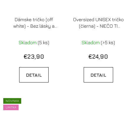
Dámske tričko (off
Oversized UNISEX tričko
white) - Bez lásky a
(čierna) - NIEČO TI
kávy je človek
SPADLO
bezláskavý
Skladom
(5 ks)
Skladom
(>5 ks)
€23,90
€24,90
DETAIL
DETAIL
NOVINKA
LIMITKA