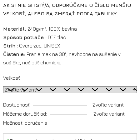
AK SI NIE SI ISTÝ/Á, ODPORÚČAME O ČÍSLO MENŠIU
VEĽKOSŤ, ALEBO SA ZMERAŤ PODĽA TABUĽKY
Materiál:
240g/m², 100% bavlna
Spôsob potlače :
DTF tlač
Strih
: Oversized, UNISEX
Čistenie:
Pranie max na 30°, nevhodné na sušenie v
sušičke, nečistiť chemicky
Veľkosť
Dostupnosť
Zvoľte variant
Môžeme doručiť od:
Zvoľte variant
Možnosti doručenia