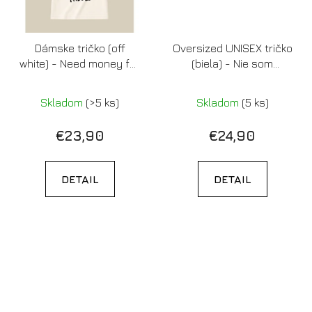
Dámske tričko (off
Oversized UNISEX tričko
white) - Need money for
(biela) - Nie som
letenka do prdele
nasratá, len sa tak
tvárim
Skladom
(>5 ks)
Skladom
(5 ks)
€23,90
€24,90
DETAIL
DETAIL