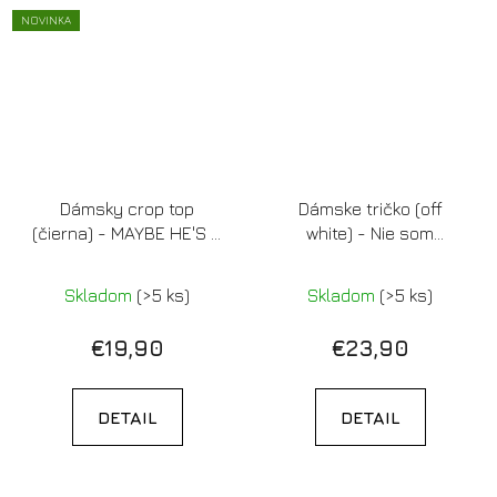
NOVINKA
Dámsky crop top
Dámske tričko (off
(čierna) - MAYBE HE'S A
white) - Nie som
DEBIL
nasratá, len sa tak
tvárim
Skladom
(>5 ks)
Skladom
(>5 ks)
€19,90
€23,90
DETAIL
DETAIL