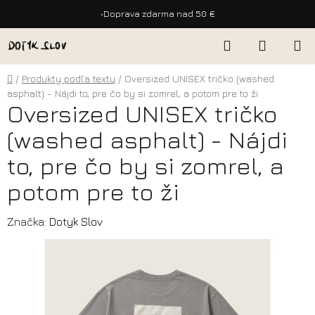
•
Doprava zdarma nad 50 €
Prejsť
Hľadať
NÁKUP
na
KOŠÍK
obsah
Domov
/
Produkty podľa textu
/
Oversized UNISEX tričko (washed
asphalt) - Nájdi to, pre čo by si zomrel, a potom pre to ži
Oversized UNISEX tričko
(washed asphalt) - Nájdi
to, pre čo by si zomrel, a
potom pre to ži
Značka:
Dotyk Slov