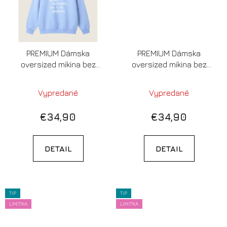
PREMIUM Dámska
PREMIUM Dámska
oversized mikina bez
oversized mikina bez
kapucne (blue soul) - Ak
kapucne (blue soul) -
ti to nedáva energiu,
Hory a západy slnka
Vypredané
Vypredané
inšpiráciu alebo
(LIMITOVANÁ EDÍCIA)
orgazmus, tak ti to
€34,90
€34,90
nepatrí (LIMITOVANÁ
EDÍCIA)
DETAIL
DETAIL
TIP
TIP
LIMITKA
LIMITKA