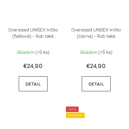
Oversized UNISEX tričko
Oversized UNISEX tričko
(fialková) - Rob také
(čierna) - Rob také
umenie, akému
umenie, akému
Šimkovičová nerozumie
Šimkovičová nerozumie
Skladom
(>5 ks)
Skladom
(>5 ks)
(Limitovaná edícia)
(Limitovaná edícia)
€24,90
€24,90
DETAIL
DETAIL
AKCIA
VÝPREDAJ