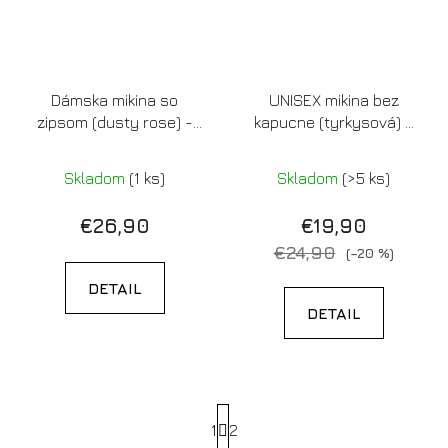
Dámska mikina so
UNISEX mikina bez
zipsom (dusty rose) -
kapucne (tyrkysová) -
Hory a západy slnka
Hory a západy slnka
Skladom
(1 ks)
Skladom
(>5 ks)
€26,90
€19,90
€24,90
(–20 %)
DETAIL
DETAIL
S
1
t
2