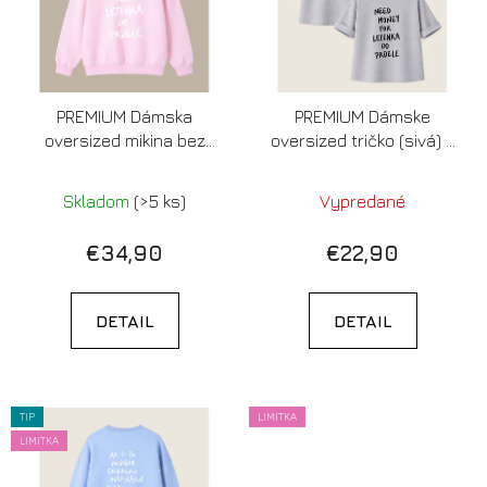
i
o
s
d
p
u
r
k
PREMIUM Dámska
PREMIUM Dámske
o
t
oversized mikina bez
oversized tričko (sivá) -
d
o
kapucne (cotton pink) -
Need money for letenka
u
v
Need money for letenka
do prdele (LIMITOVANÁ
Skladom
(>5 ks)
Vypredané
k
do prdele (LIMITOVANÁ
EDÍCIA)
t
EDÍCIA)
€34,90
€22,90
o
v
DETAIL
DETAIL
TIP
LIMITKA
LIMITKA