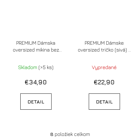
PREMIUM Dámska
PREMIUM Dámske
oversized mikina bez
oversized tričko (sivá) -
kapucne (cotton pink) -
Need money for letenka
Need money for letenka
do prdele (LIMITOVANÁ
Skladom
(>5 ks)
Vypredané
do prdele (LIMITOVANÁ
EDÍCIA)
EDÍCIA)
€34,90
€22,90
DETAIL
DETAIL
8
položiek celkom
O