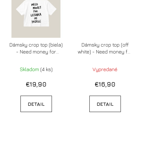
Dámsky crop top (biela)
Dámsky crop top (off
- Need money for
white) - Need money for
letenka do prdele
letenka do prdele (old
design)
Skladom
(4 ks)
Vypredané
€19,90
€16,90
DETAIL
DETAIL