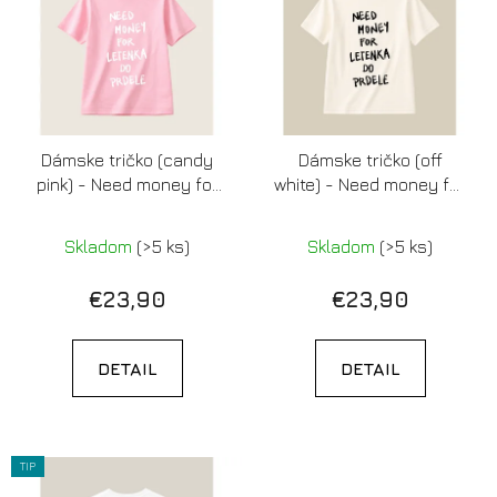
p
r
i
o
s
d
p
u
r
k
Dámske tričko (candy
Dámske tričko (off
o
t
pink) - Need money for
white) - Need money for
d
o
letenka do prdele
letenka do prdele
u
v
Skladom
(>5 ks)
Skladom
(>5 ks)
k
t
€23,90
€23,90
o
v
DETAIL
DETAIL
TIP