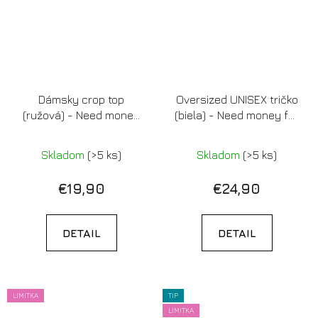
Dámsky crop top
Oversized UNISEX tričko
(ružová) - Need money
(biela) - Need money for
for letenka do prdele
letenka do prdele
Skladom
(>5 ks)
Skladom
(>5 ks)
€19,90
€24,90
DETAIL
DETAIL
LIMITKA
TIP
LIMITKA