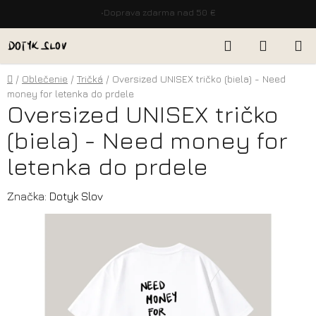
•
Doprava zdarma nad 50 €
Prejsť
Hľadať
NÁKUP
na
KOŠÍK
obsah
Domov
/
Oblečenie
/
Tričká
/
Oversized UNISEX tričko (biela) - Need
money for letenka do prdele
Oversized UNISEX tričko
(biela) - Need money for
letenka do prdele
Značka:
Dotyk Slov