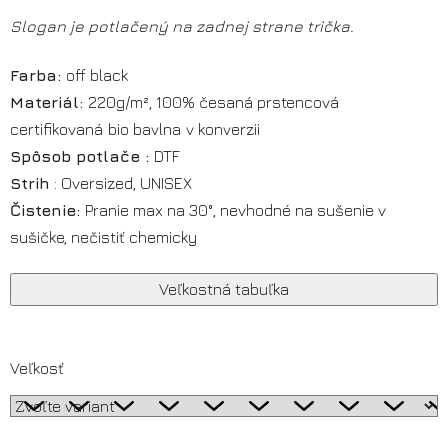
Slogan je potlačený na zadnej strane trička.
Farba:
off black
Materiál:
220g/m², 100% česaná prstencová
certifikovaná
bio bavlna
v konverzii
Spôsob potlače :
DTF
Strih
: Oversized, UNISEX
Čistenie:
Pranie max na 30°, nevhodné na sušenie v
sušičke, nečistiť chemicky
Veľkostná tabuľka
Veľkosť