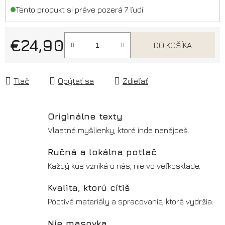
Tento produkt si práve pozerá 7 ľudí
€24,90
DO KOŠÍKA
Jednotková cena:
Tlač
Opýtať sa
Zdieľať
Originálne texty
Vlastné myšlienky, ktoré inde nenájdeš.
Ručná a lokálna potlač
Každý kus vzniká u nás, nie vo veľkosklade.
Kvalita, ktorú cítiš
Poctivé materiály a spracovanie, ktoré vydržia.
Nie masovka