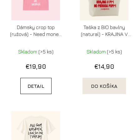
Dámsky crop top
Taška z BIO bavlny
(ružová) - Need money
(natural) - KRAJINA V
for letenka do prdele
PI*I, NO PRÍRODA POPI*I
Skladom
(>5 ks)
Skladom
(>5 ks)
€19,90
€14,90
DETAIL
DO KOŠÍKA