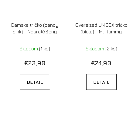
Dámske tričko (candy
Oversized UNISEX tričko
pink) - Nasraté ženy
(biela) - My tummy
zachránia tento svet
hurts and I'm mad at the
government
Skladom
(1 ks)
Skladom
(2 ks)
€23,90
€24,90
DETAIL
DETAIL