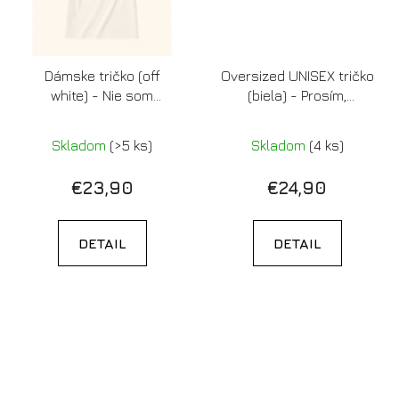
Dámske tričko (off
Oversized UNISEX tričko
white) - Nie som
(biela) - Prosím,
nasratá, len sa tak
nerozprávajte sa s
tvárim
týmto človekom,
Skladom
(>5 ks)
Skladom
(4 ks)
pretože má prácu
€23,90
€24,90
DETAIL
DETAIL