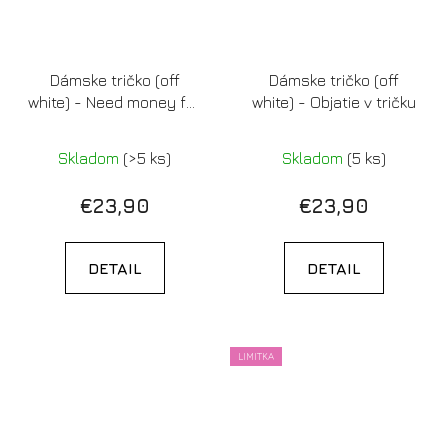
Dámske tričko (off
Dámske tričko (off
white) - Need money for
white) - Objatie v tričku
letenka do prdele
Skladom
(>5 ks)
Skladom
(5 ks)
€23,90
€23,90
DETAIL
DETAIL
LIMITKA