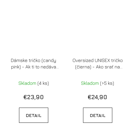
Dámske tričko (candy
Oversized UNISEX tričko
pink) - Ak ti to nedáva
(čierna) - Ako srať na
energiu, inšpiráciu alebo
ľudí
orgazmus, tak ti to
Skladom
(4 ks)
Skladom
(>5 ks)
nepatrí
€23,90
€24,90
DETAIL
DETAIL