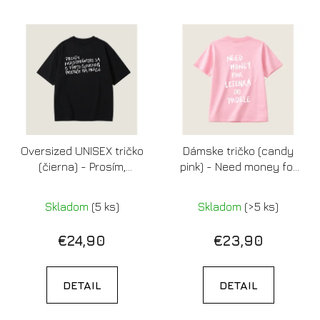
Oversized UNISEX tričko
Dámske tričko (candy
(čierna) - Prosím,
pink) - Need money for
nerozprávajte sa s
letenka do prdele
týmto človekom,
Skladom
(5 ks)
Skladom
(>5 ks)
pretože má prácu
€24,90
€23,90
DETAIL
DETAIL