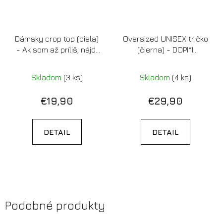
Dámsky crop top (biela)
Oversized UNISEX tričko
- Ak som až príliš, nájdi
(čierna) - DOPI*I
si menej (pink)
(LIMITOVANÁ EDÍCIA S
REFLEXNOU POTLAČOU)
Skladom
(3 ks)
Skladom
(4 ks)
€19,90
€29,90
DETAIL
DETAIL
Podobné produkty