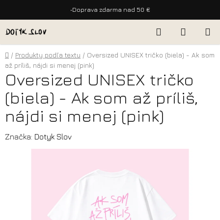
•
Doprava zdarma nad 50 €
Prejsť
Hľadať
NÁKUP
na
KOŠÍK
obsah
Domov
/
Produkty podľa textu
/
Oversized UNISEX tričko (biela) - Ak som
až príliš, nájdi si menej (pink)
Oversized UNISEX tričko
(biela) - Ak som až príliš,
nájdi si menej (pink)
Značka:
Dotyk Slov