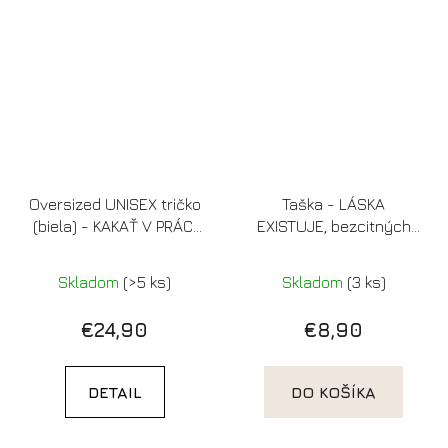
Oversized UNISEX tričko
Taška - LÁSKA
(biela) - KAKAŤ V PRÁCI
EXISTUJE, bezcitných
JE OKEJ
pošli do prdele
Skladom
(>5 ks)
Skladom
(3 ks)
€24,90
€8,90
DETAIL
DO KOŠÍKA