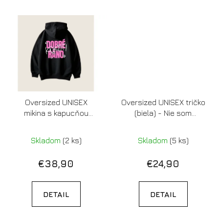
Oversized UNISEX
Oversized UNISEX tričko
mikina s kapucňou
(biela) - Nie som
(čierna) - DOBRÉ RÁNO,
nasratá, len sa tak
K*K*TI (pink)
tvárim
Skladom
(2 ks)
Skladom
(5 ks)
€38,90
€24,90
DETAIL
DETAIL