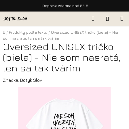
•
Doprava zdarma nad 50 €
Prejsť
Hľadať
NÁKUP
na
KOŠÍK
obsah
Domov
/
Produkty podľa textu
/
Oversized UNISEX tričko (biela) - Nie
som nasratá, len sa tak tvárim
Oversized UNISEX tričko
(biela) - Nie som nasratá,
len sa tak tvárim
Značka:
Dotyk Slov