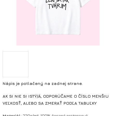
Nápis je potlačený na zadnej strane.
AK SI NIE SI ISTÝ/Á, ODPORÚČAME O ČÍSLO MENŠIU
VEĽKOSŤ, ALEBO SA ZMERAŤ PODĽA TABUĽKY
Materiál:
220g/m², 100% česaná prstencová