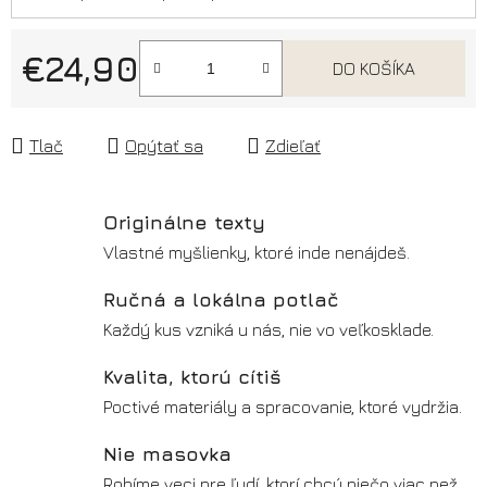
€24,90
DO KOŠÍKA
Jednotková cena:
Tlač
Opýtať sa
Zdieľať
Originálne texty
Vlastné myšlienky, ktoré inde nenájdeš.
Ručná a lokálna potlač
Každý kus vzniká u nás, nie vo veľkosklade.
Kvalita, ktorú cítiš
Poctivé materiály a spracovanie, ktoré vydržia.
Nie masovka
Robíme veci pre ľudí, ktorí chcú niečo viac než