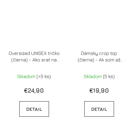
Oversized UNISEX tričko
Dámsky crop top
(čierna) - Ako srať na
(čierna) - Ak som až
ľudí
príliš, nájdi si menej
Skladom
(>5 ks)
Skladom
(5 ks)
€24,90
€19,90
DETAIL
DETAIL