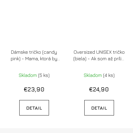
Dámske tričko (candy
Oversized UNISEX tričko
pink) - Mama, ktorá by
(biela) - Ak som až príliš,
mala myslieť aj na seba
nájdi si menej (pink)
Skladom
(5 ks)
Skladom
(4 ks)
€23,90
€24,90
DETAIL
DETAIL
Z