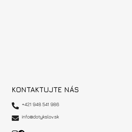
á
p
ä
t
i
e
KONTAKTUJTE NÁS
+421 948 541 986
info@dotykslov.sk