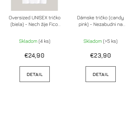
Oversized UNISEX tričko
Dámske tričko (candy
(biela) - Nech žije Fico!
pink) - Nezabudni na
Ale nie tu.
život, ktorý si si sľúbila
Skladom
(4 ks)
Skladom
(>5 ks)
€24,90
€23,90
DETAIL
DETAIL