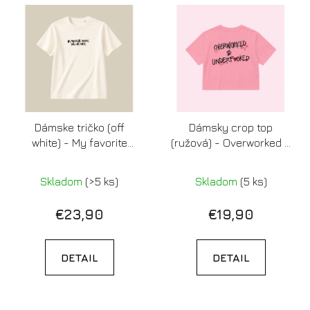
Dámske tričko (off
Dámsky crop top
white) - My favorite
(ružová) - Overworked &
people call me mama
Underfucked
Skladom
(>5 ks)
Skladom
(5 ks)
€23,90
€19,90
DETAIL
DETAIL