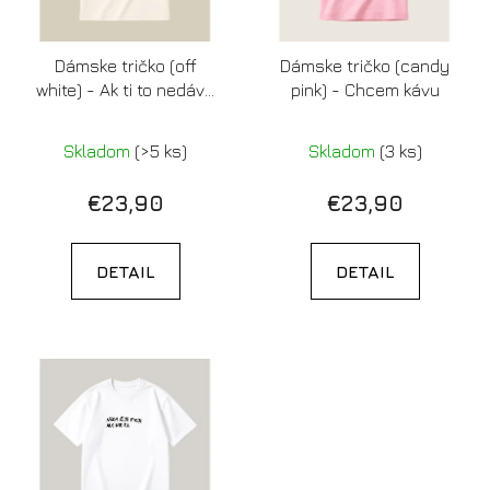
Dámske tričko (off
Dámske tričko (candy
white) - Ak ti to nedáva
pink) - Chcem kávu
energiu, inšpiráciu alebo
orgazmus, tak ti to
Skladom
(>5 ks)
Skladom
(3 ks)
nepatrí
€23,90
€23,90
DETAIL
DETAIL