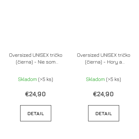
Oversized UNISEX tričko
Oversized UNISEX tričko
(čierna) - Nie som
(čierna) - Hory a
nasratá, len sa tak
západy slnka
tvárim
Skladom
(>5 ks)
Skladom
(>5 ks)
€24,90
€24,90
DETAIL
DETAIL