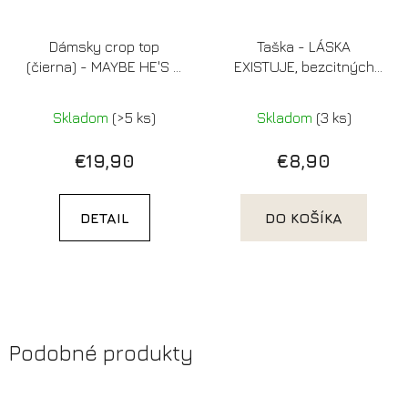
Dámsky crop top
Taška - LÁSKA
(čierna) - MAYBE HE'S A
EXISTUJE, bezcitných
DEBIL
pošli do prdele
Skladom
(>5 ks)
Skladom
(3 ks)
€19,90
€8,90
DETAIL
DO KOŠÍKA
Podobné produkty