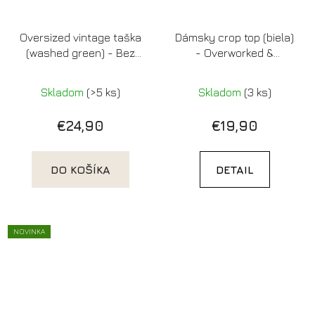
Oversized vintage taška
Dámsky crop top (biela)
(washed green) - Bez
- Overworked &
lásky a kávy je človek
Underfucked
bezláskavý
Skladom
(>5 ks)
Skladom
(3 ks)
€24,90
€19,90
DO KOŠÍKA
DETAIL
NOVINKA